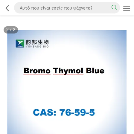
2
/
2