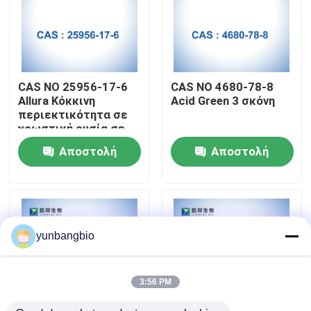
Γύρος εργοστασίων
Ποιοτικός έλεγχος
CAS NO 25956-17-6
CAS NO 4680-78-8
Allura Κόκκινη
Acid Green 3 σκόνη
περιεκτικότητα σε
Μας ελάτε σε επαφή με
χρωστική ουσία σε
σκόνη AC 80%
Αποστολή
Αποστολή
Ειδήσεις
ερώτησης
ερώτησης
Περιπτώσεις
yunbangbio
βιολογικοί απομονωτές
3:56 PM
βιοχημικά αντιδραστήρια