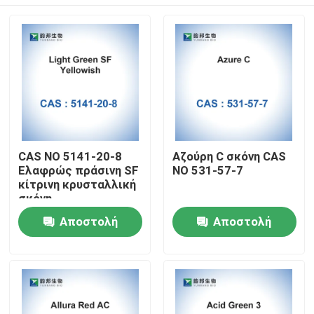
CAS NO 5141-20-8
Αζούρη C σκόνη CAS
Ελαφρώς πράσινη SF
NO 531-57-7
κίτρινη κρυσταλλική
σκόνη
Σπίτι
Αποστολή
Αποστολή
ερώτησης
ερώτησης
Προϊόντα
Περίπου εμείς