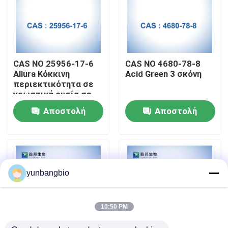
Γύρος εργοστασίων
Ποιοτικός έλεγχος
CAS NO 25956-17-6
CAS NO 4680-78-8
Allura Κόκκινη
Acid Green 3 σκόνη
περιεκτικότητα σε
Μας ελάτε σε επαφή με
χρωστική ουσία σε
σκόνη AC 80%
Αποστολή
Αποστολή
Ειδήσεις
ερώτησης
ερώτησης
Περιπτώσεις
yunbangbio
βιολογικοί απομονωτές
10:50 PM
βιοχημικά αντιδραστήρια