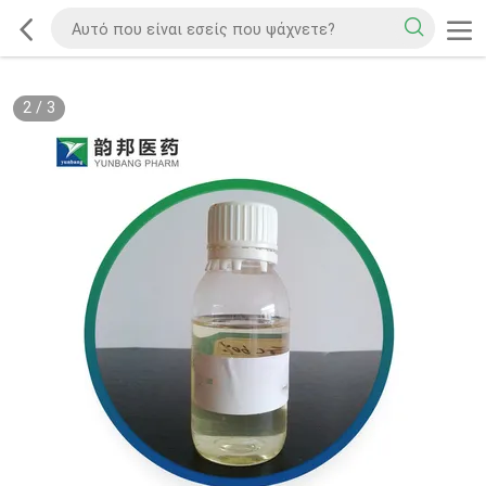
2
/
3