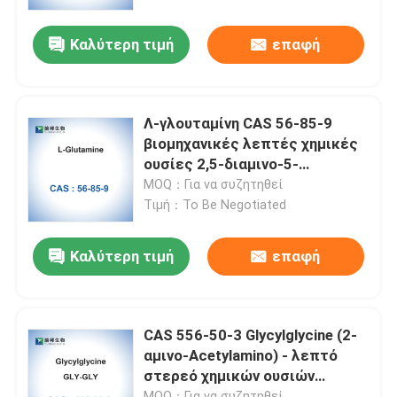
Καλύτερη τιμή
επαφή
Γύρος εργοστασίων
Ποιοτικός έλεγχος
Λ-γλουταμίνη CAS 56-85-9
βιομηχανικές λεπτές χημικές
Μας ελάτε σε επαφή με
ουσίες 2,5-διαμινο-5-
Oxpentanoicacid
MOQ：Για να συζητηθεί
Τιμή：To Be Negotiated
Ειδήσεις
Καλύτερη τιμή
επαφή
Περιπτώσεις
βιολογικοί απομονωτές
CAS 556-50-3 Glycylglycine (2-
αμινο-Acetylamino) - λεπτό
στερεό χημικών ουσιών
βιοχημικά αντιδραστήρια
Aceticacid
MOQ：Για να συζητηθεί