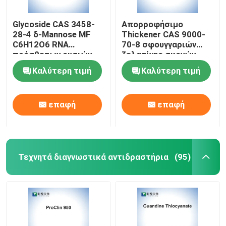
Glycoside CAS 3458-
Απορροφήσιμο
28-4 δ-Mannose MF
Thickener CAS 9000-
C6H12O6 RNA
70-8 σφουγγαριών
πρόσθετων ουσιών
ζελατίνης σκονών
τροφίμων
ζελατίνης Teleostean
Καλύτερη τιμή
Καλύτερη τιμή
επαφή
επαφή
Τεχνητά διαγνωστικά αντιδραστήρια
(95)