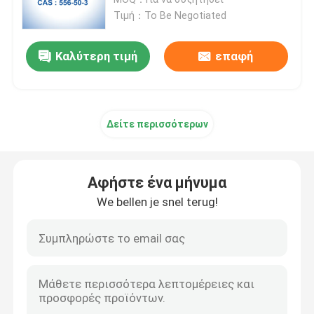
Τιμή：To Be Negotiated
Βιολογικά ένζυμα καταλυτών
Καλύτερη τιμή
επαφή
Glycoside
Δείτε περισσότερων
Τεχνητά διαγνωστικά αντιδραστήρια
Βιομηχανικές λεπτές χημικές ουσίες
Αφήστε ένα μήνυμα
We bellen je snel terug!
Βιολογικοί λεκέδες
Αντιβιοτικές πρώτες ύλες
Καλλυντικές πρώτες ύλες