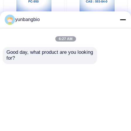
ProClin 950 PC-950
Θειοκυανική
yunbangbio
MIT In Vitro
γουανιδίνη CAS 593-
Διαγνωστικά
84-0 IVD Reagents
Αντιδραστήρια
Molecular Grade
6:27 AM
Κανένας
Καλύτερη τιμή
Καλύτερη τιμή
Σταθεροποιητής
Good day, what product are you looking 
for?
επαφή
επαφή
Δείτε περισσότερων
Αρχική Σελίδα
Περίπου εμείς
επαφή
Desktop Site
Sitemap
Privacy Policy