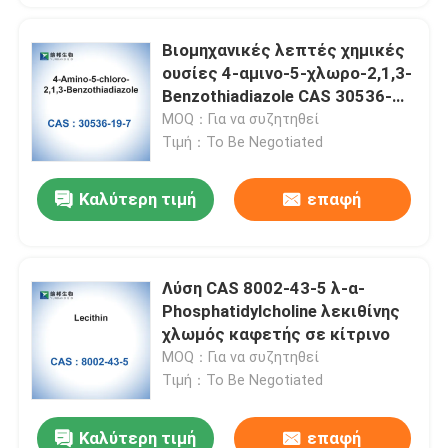
Βιομηχανικές λεπτές χημικές
ουσίες 4-αμινο-5-χλωρο-2,1,3-
Benzothiadiazole CAS 30536-
19-7
MOQ：Για να συζητηθεί
Τιμή：To Be Negotiated
Καλύτερη τιμή
επαφή
Λύση CAS 8002-43-5 λ-α-
Phosphatidylcholine λεκιθίνης
χλωμός καφετής σε κίτρινο
MOQ：Για να συζητηθεί
Τιμή：To Be Negotiated
Καλύτερη τιμή
επαφή