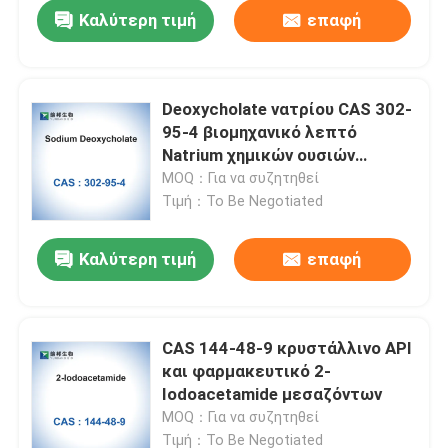
Καλύτερη τιμή
επαφή
Deoxycholate νατρίου CAS 302-
95-4 βιομηχανικό λεπτό
Natrium χημικών ουσιών
Deoxycholate
MOQ：Για να συζητηθεί
Τιμή：To Be Negotiated
Καλύτερη τιμή
επαφή
Σπίτι
CAS 144-48-9 κρυστάλλινο API
και φαρμακευτικό 2-
Προϊόντα
Iodoacetamide μεσαζόντων
MOQ：Για να συζητηθεί
Περίπου εμείς
Τιμή：To Be Negotiated