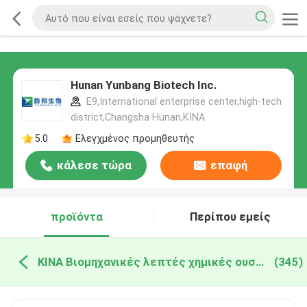
Hunan Yunbang Biotech Inc.
E9,International enterprise center,high-tech
district,Changsha Hunan,ΚΙΝΑ
5.0
Ελεγχμένος προμηθευτής
κάλεσε τώρα
επαφή
προϊόντα
Περίπου εμείς
ΚΙΝΑ Βιομηχανικές λεπτές χημικές ουσίες
(345)