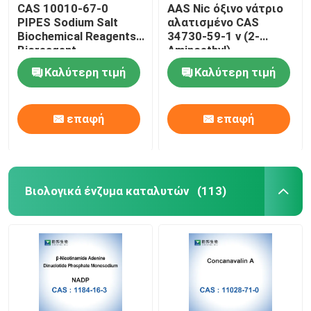
CAS 10010-67-0
AAS Nic όξινο νάτριο
PIPES Sodium Salt
αλατισμένο CAS
Biochemical Reagents
34730-59-1 ν (2-
Bioreagent
Aminoethyl)
Monosodium
Aminoethanesulfonate
Καλύτερη τιμή
Καλύτερη τιμή
επαφή
επαφή
Βιολογικά ένζυμα καταλυτών
(113)