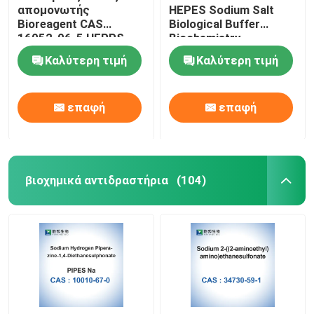
απομονωτής
HEPES Sodium Salt
Bioreagent CAS
Biological Buffer
16052-06-5 HEPPS
Biochemistry
EPPS
Καλύτερη τιμή
Καλύτερη τιμή
επαφή
επαφή
βιοχημικά αντιδραστήρια
(104)