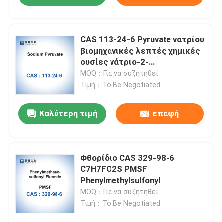
CAS 113-24-6 Pyruvate νατρίου
βιομηχανικές λεπτές χημικές
ουσίες νάτριο-2-
Ketopropionate
MOQ：Για να συζητηθεί
Τιμή：To Be Negotiated
Καλύτερη τιμή
επαφή
Φθορίδιο CAS 329-98-6
C7H7FO2S PMSF
Phenylmethylsulfonyl
MOQ：Για να συζητηθεί
Τιμή：To Be Negotiated