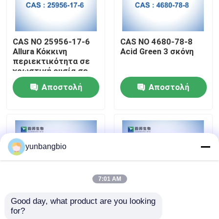
Γύρος εργοστασίων
CAS NO 25956-17-6
CAS NO 4680-78-8
Allura Κόκκινη
Acid Green 3 σκόνη
Ποιοτικός έλεγχος
περιεκτικότητα σε
χρωστική ουσία σε
σκόνη AC 80%
Αποστολή
Αποστολή
Μας ελάτε σε επαφή με
ερώτησης
ερώτησης
Ειδήσεις
yunbangbio
Περιπτώσεις
7:01 AM
βιολογικοί απομονωτές
Good day, what product are you looking 
for?
Allura Κόκκινη AC
Βιολογικές κηλίδες
βιοχημικά αντιδραστήρια