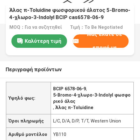
Άλας π-Toluidine φωσφορικού άλατος 5-Bromo-
4-χλωρο-3-Indolyl BCIP cas6578-06-9
MOQ：Για να συζητηθεί
Τιμή：To Be Negotiated
Μας ελάτε σε
Καλύτερη τιμή
επαφή με
Περιγραφή προϊόντων
BCIP 6578-06-9
,
5-Bromo-4-χλωρο-3-Indolyl φωσφο
Υψηλό φως:
ρικό άλας
,
Άλας π-Toluidine
Όροι πληρωμής
L/C, D/A, D/P, T/T, Western Union
Αριθμό μοντέλου
YB110