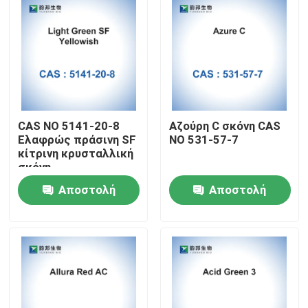
CAS NO 5141-20-8
Αζούρη C σκόνη CAS
Ελαφρώς πράσινη SF
NO 531-57-7
κίτρινη κρυσταλλική
σκόνη
Αποστολή
Αποστολή
Σπίτι
ερώτησης
ερώτησης
Προϊόντα
Περίπου εμείς