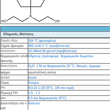
2Χημικές ιδιότητες
Σημείο τήξης
104 °C (φωτισμένο)
Σημείο βρασμού
466.2±40.0 °C (προβλέπεται)
πυκνότητα
10,346±0,06 g/cm3 (προβλέπεται)
θερμοκρασία αποθ
Αδρανής ατμόσφαιρα, θερμοκρασία δωματίου
ήκευσης.
διαλυτότητα
H
O: 1 M σε θερμοκρασία 20 °C, διαυγές, άχρωμο
2
φόρμα
κρυσταλλική σκόνη
χρώμα
λευκό
Οσμή
Άοσμος
PH
9.0-10.1 (20-25°C, 1M στο νερό)
Περιοχή PH
5.8 - 7.2
pka
6.5 (σε θερμοκρασία 25°C)
Διαλυτότητα στο ν
διαλυτές
ερό