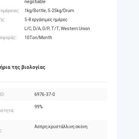
negotiable
ομέρειες:
1kg/Bottle, 5-25kg/Drum
ης:
5-8 εργάσιμες ημέρες
L/C, D/A, D/P, T/T, Western Union
σφοράς:
10Ton/Month
ήρια της βιολογίας
NO:
6976-37-0
99%
ρότητα:
Άσπρη κρυστάλλινη σκόνη
ς: