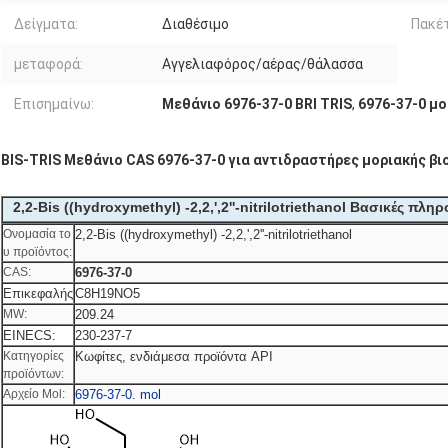
Δείγματα:
Διαθέσιμο
Πακέτ
μεταφορά:
Αγγελιαφόρος/αέρας/θάλασσα
Επισημαίνω:
Μεθάνιο 6976-37-0 BRI TRIS
,
6976-37-0 μο
BIS-TRIS Μεθάνιο CAS 6976-37-0 για αντιδραστήρες μοριακής βι
2,2-Bis ((hydroxymethyl) -2,2,',2''-nitrilotriethanol Βασικές πλη
Ονομασία το
2,2-Bis ((hydroxymethyl) -2,2,',2''-nitrilotriethanol
υ προϊόντος:
CAS:
6976-37-0
Επικεφαλής
C8H19NO5
MW:
209.24
EINECS:
230-237-7
Κατηγορίες
Κωφίτες, ενδιάμεσα προϊόντα API
προϊόντων:
Αρχείο Mol:
6976-37-0. mol