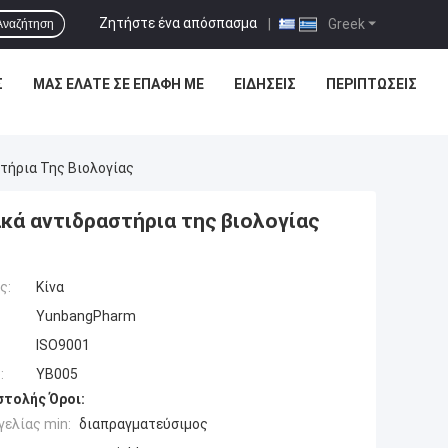
Ζητήστε ένα απόσπασμα
|
Greek
Αναζήτηση
Σ
ΜΑΣ ΕΛΆΤΕ ΣΕ ΕΠΑΦΉ ΜΕ
ΕΙΔΉΣΕΙΣ
ΠΕΡΙΠΤΏΣΕΙΣ
στήρια Της Βιολογίας
ακά αντιδραστήρια της βιολογίας
ς:
Κίνα
YunbangPharm
ISO9001
:
YB005
τολής Όροι:
ελίας min:
διαπραγματεύσιμος