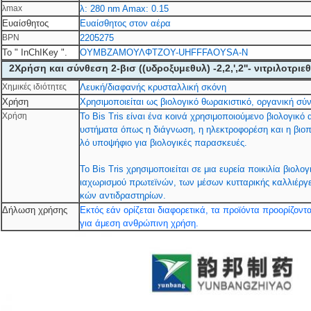
λmax
λ: 280 nm Amax: 0.15
Ευαίσθητος
Ευαίσθητος στον αέρα
ΒΡΝ
2205275
Το " InChIKey ".
ΟΥΜΒΖΑΜΟΥΛΦΤΖΟΥ-UHFFFAOYSA-N
2Χρήση και σύνθεση 2-βισ ((υδροξυμεθυλ) -2,2,',2''- νιτριλοτρι
Χημικές ιδιότητες
Λευκή/διαφανής κρυσταλλική σκόνη
Χρήση
Χρησιμοποιείται ως βιολογικό θωρακιστικό, οργανική σύ
Χρήση
Το Bis Tris είναι ένα κοινά χρησιμοποιούμενο βιολογικ
υστήματα όπως η διάγνωση, η ηλεκτροφορέση και η βιοπ
λό υποψήφιο για βιολογικές παρασκευές.
Το Bis Tris χρησιμοποιείται σε μια ευρεία ποικιλία β
ιαχωρισμού πρωτεϊνών, των μέσων κυτταρικής καλλιέργ
κών αντιδραστηρίων.
Δήλωση χρήσης
Εκτός εάν ορίζεται διαφορετικά, τα προϊόντα προορίζον
για άμεση ανθρώπινη χρήση.