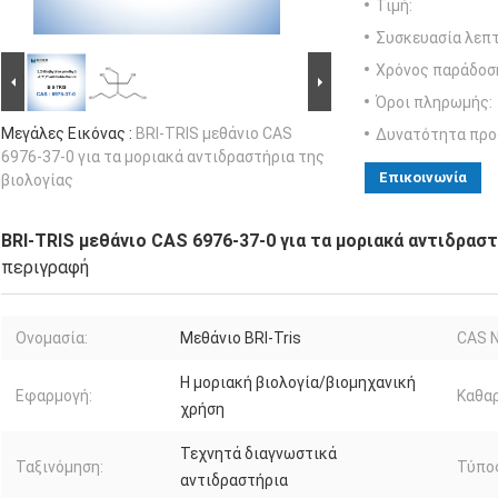
Τιμή:
Συσκευασία λεπτ
Χρόνος παράδοσ
Όροι πληρωμής:
Μεγάλες Εικόνας :
BRI-TRIS μεθάνιο CAS
Δυνατότητα προ
6976-37-0 για τα μοριακά αντιδραστήρια της
Επικοινωνία
βιολογίας
BRI-TRIS μεθάνιο CAS 6976-37-0 για τα μοριακά αντιδραστ
περιγραφή
Ονομασία:
Μεθάνιο BRI-Tris
CAS 
Η μοριακή βιολογία/βιομηχανική
Εφαρμογή:
Καθα
χρήση
Τεχνητά διαγνωστικά
Ταξινόμηση:
Τύπο
αντιδραστήρια