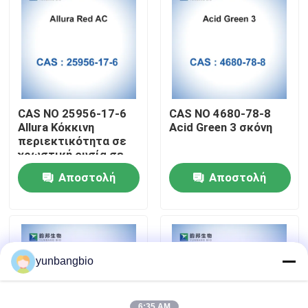
Γύρος εργοστασίων
Ποιοτικός έλεγχος
CAS NO 25956-17-6
CAS NO 4680-78-8
Μας ελάτε σε επαφή με
Allura Κόκκινη
Acid Green 3 σκόνη
περιεκτικότητα σε
χρωστική ουσία σε
σκόνη AC 80%
Ειδήσεις
Αποστολή
Αποστολή
ερώτησης
ερώτησης
Περιπτώσεις
βιολογικοί απομονωτές
yunbangbio
βιοχημικά αντιδραστήρια
6:35 AM