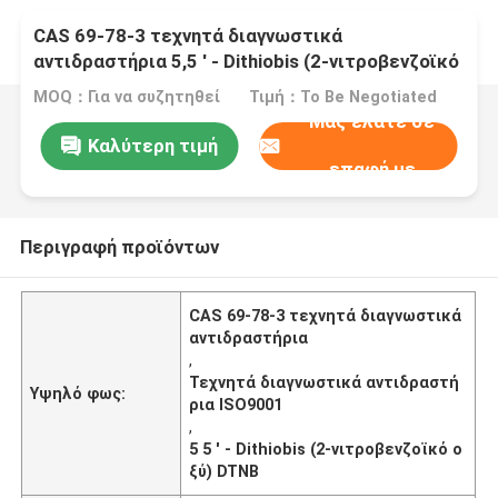
CAS 69-78-3 τεχνητά διαγνωστικά
αντιδραστήρια 5,5 ′ - Dithiobis (2-νιτροβενζοϊκό
οξύ) DTNB
MOQ：Για να συζητηθεί
Τιμή：To Be Negotiated
Μας ελάτε σε
Καλύτερη τιμή
επαφή με
Περιγραφή προϊόντων
CAS 69-78-3 τεχνητά διαγνωστικά
αντιδραστήρια
,
Τεχνητά διαγνωστικά αντιδραστή
Υψηλό φως:
ρια ISO9001
,
5 5 ′ - Dithiobis (2-νιτροβενζοϊκό ο
ξύ) DTNB