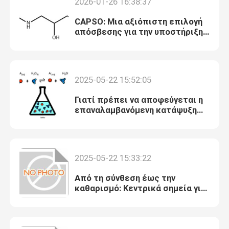
2026-01-26 16:38:37
CAPSO: Μια αξιόπιστη επιλογή
απόσβεσης για την υποστήριξη
βιοχημικών πειραμάτων υψηλού
pH.
2025-05-22 15:52:05
Γιατί πρέπει να αποφεύγεται η
επαναλαμβανόμενη κατάψυξη
και απόψύξη του
προετοιμασμένου διαλύματος
tampon CAPS;
2025-05-22 15:33:22
Σπίτι
Από τη σύνθεση έως την
καθαρισμό: Κεντρικά σημεία για
Προϊόντα
τον έλεγχο ποιότητας στη
διαδικασία παραγωγής του
απόσβεσης HEPES
Περίπου εμείς