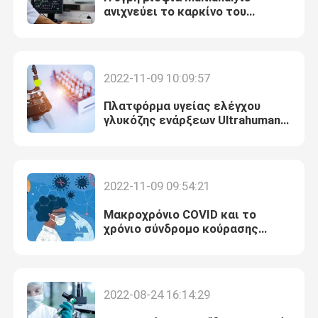
ανιχνεύει το καρκίνο του
μαστού πρώτων σταδίων
2022-11-09 10:09:57
Πλατφόρμα υγείας ελέγχου
γλυκόζης ενάρξεων Ultrahuman,
αυτοματοποιημένη δυναμική
όγκων μέτρων εργαλείων
καταδίωξης καρκίνου
2022-11-09 09:54:21
Μακροχρόνιο COVID και το
χρόνιο σύνδρομο κούρασης
έχουν πολύ από κοινού
2022-08-24 16:14:29