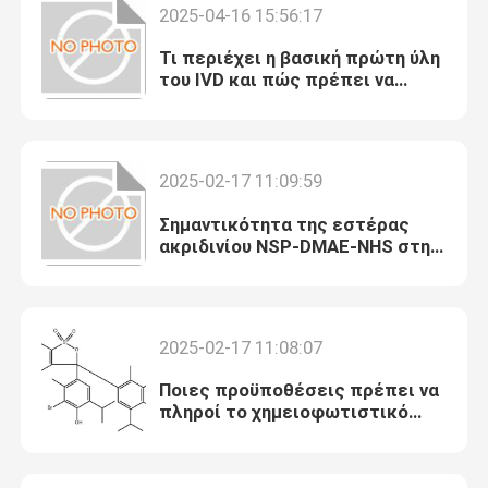
2025-04-16 15:56:17
Τι περιέχει η βασική πρώτη ύλη
Γύρος εργοστασίων
του IVD και πώς πρέπει να
διατηρείται;
Ποιοτικός έλεγχος
2025-02-17 11:09:59
Μας ελάτε σε επαφή με
Σημαντικότητα της εστέρας
ακριδινίου NSP-DMAE-NHS στη
βιοχημική ανίχνευση
Ειδήσεις
Περιπτώσεις
2025-02-17 11:08:07
Ποιες προϋποθέσεις πρέπει να
βιολογικοί απομονωτές
πληροί το χημειοφωτιστικό
αντιδραστήρα που
χρησιμοποιείται ως ετικέτα;
βιοχημικά αντιδραστήρια