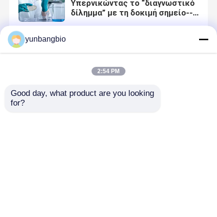
Υπερνικώντας το “διαγνωστικό
δίλημμα” με τη δοκιμή σημείο--
προσοχής
yunbangbio
2022-08-24 16:10:54
2:54 PM
Μοριακά διαγνωστικά: Μια
εμπιστευμένη επιλογή για τη
Good day, what product are you looking 
νοσηλεμμένη υπομονετική
for?
προσοχή
2022-08-24 16:10:31
Οι παραλλαγές κυττάρων
οικοδεσποτών μπορούν να είναι
παράγοντες κινδύνου για
αυστηρά covid-19
Αρχική Σελίδα
Περίπου εμείς
επαφή
Desktop Site
Sitemap
Privacy Policy