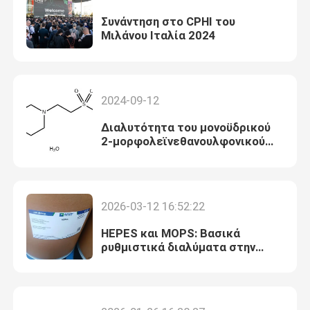
Συνάντηση στο CPHI του
Μιλάνου Ιταλία 2024
2024-09-12
Διαλυτότητα του μονοϋδρικού
2-μορφολεϊνεθανουλφονικού
οξέος (MES)
2026-03-12 16:52:22
HEPES και MOPS: Βασικά
ρυθμιστικά διαλύματα στην
τεχνολογία ακινητοποίησης
ενζύμων κατευθυνόμενης από
φορτίο