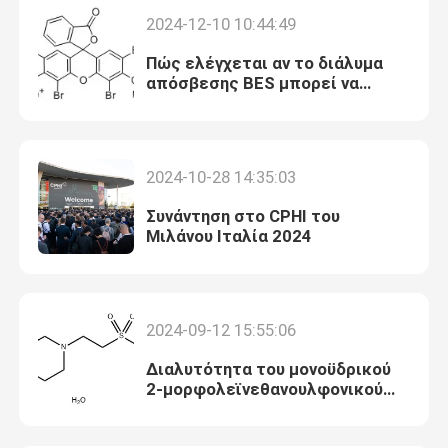
2024-12-10 10:44:49
Βιολογικά ένζυμα καταλυτών
Πώς ελέγχεται αν το διάλυμα
απόσβεσης BES μπορεί να
χρησιμοποιηθεί από την
Glycoside
κατάσταση του;
2024-10-28 14:35:03
Τεχνητά διαγνωστικά αντιδραστήρια
Συνάντηση στο CPHI του
Μιλάνου Ιταλία 2024
Βιομηχανικές λεπτές χημικές ουσίες
Βιολογικοί λεκέδες
2024-09-12 15:55:06
Διαλυτότητα του μονοϋδρικού
Αντιβιοτικές πρώτες ύλες
2-μορφολεϊνεθανουλφονικού
οξέος (MES)
Καλλυντικές πρώτες ύλες