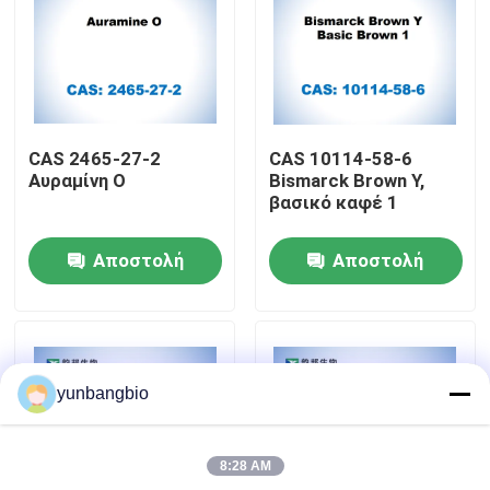
Γύρος εργοστασίων
Ποιοτικός έλεγχος
CAS 2465-27-2
CAS 10114-58-6
Αυραμίνη O
Bismarck Brown Y,
Μας ελάτε σε επαφή με
βασικό καφέ 1
Αποστολή
Αποστολή
Ειδήσεις
ερώτησης
ερώτησης
Περιπτώσεις
yunbangbio
βιολογικοί απομονωτές
8:28 AM
βιοχημικά αντιδραστήρια