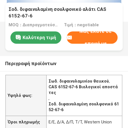
Σοδ. διφαινυλαμίνη σουλφονικό αλάτι CAS
6152-67-6
MOQ：Διαπραγματεύσιμα
Τιμή：negotiable
Μας ελάτε σε
Καλύτερη τιμή
επαφή με
Περιγραφή προϊόντων
Σωδ. διφαινυλαμινίου θειικού
,
CAS 6152-67-6 Βιολογικοί αποστά
τες
Υψηλό φως:
,
Σοδ. διφαινυλαμίνη σουλφονικό 61
52-67-6
Όροι πληρωμής
Ε/Ε, Δ/Α, Δ/Π, Τ/Τ, Western Union