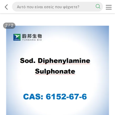
2
/
2