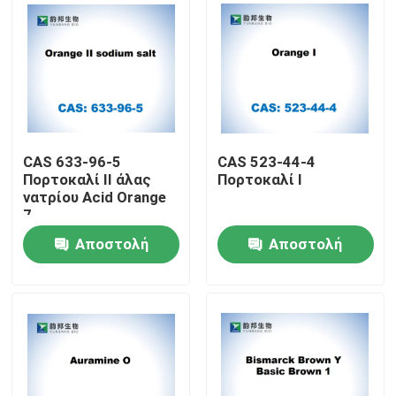
CAS 633-96-5
CAS 523-44-4
Πορτοκαλί II άλας
Πορτοκαλί I
νατρίου Acid Orange
7
Αποστολή
Αποστολή
Σπίτι
ερώτησης
ερώτησης
Προϊόντα
Περίπου εμείς