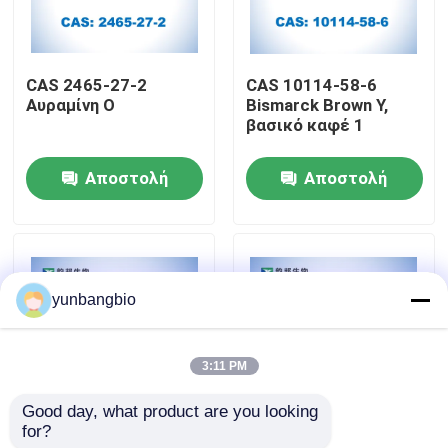
Γύρος εργοστασίων
CAS 2465-27-2
CAS 10114-58-6
Αυραμίνη O
Bismarck Brown Y,
Ποιοτικός έλεγχος
βασικό καφέ 1
Αποστολή
Αποστολή
Μας ελάτε σε επαφή με
ερώτησης
ερώτησης
Ειδήσεις
yunbangbio
Περιπτώσεις
3:11 PM
βιολογικοί απομονωτές
Good day, what product are you looking 
for?
CAS 10127-02-3
CAS 8048-52-0
βιοχημικά αντιδραστήρια