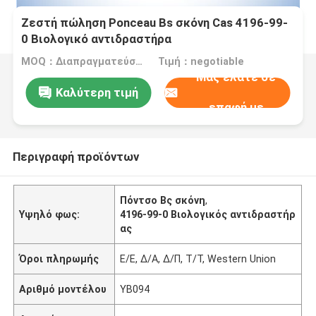
Ζεστή πώληση Ponceau Bs σκόνη Cas 4196-99-
0 Βιολογικό αντιδραστήρα
MOQ：Διαπραγματεύσιμα
Τιμή：negotiable
Μας ελάτε σε
Καλύτερη τιμή
επαφή με
Περιγραφή προϊόντων
Πόντσο Βς σκόνη
,
Υψηλό φως:
4196-99-0 Βιολογικός αντιδραστήρ
ας
Όροι πληρωμής
Ε/Ε, Δ/Α, Δ/Π, Τ/Τ, Western Union
Αριθμό μοντέλου
YB094