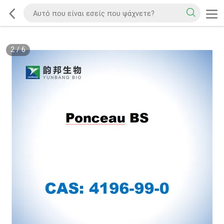
2
/
6