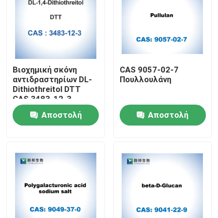
Βιοχημική σκόνη
CAS 9057-02-7
αντιδραστηρίων DL-
Πουλλουλάνη
Dithiothreitol DTT
CAS 3483-12-3
Αποστολή
Αποστολή
ερώτησης
ερώτησης
Σπίτι
Προϊόντα
Περίπου εμείς