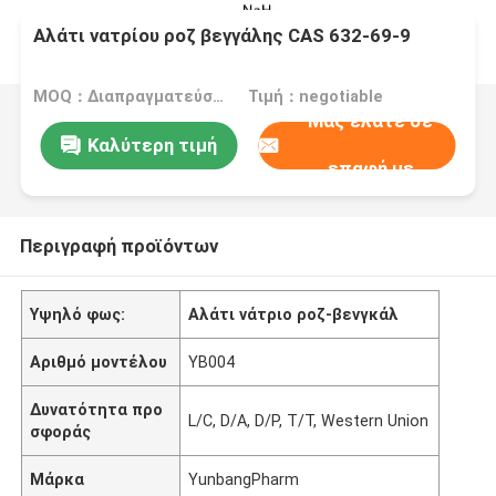
Αλάτι νατρίου ροζ βεγγάλης CAS 632-69-9
MOQ：Διαπραγματεύσιμα
Τιμή：negotiable
Μας ελάτε σε
Καλύτερη τιμή
επαφή με
Περιγραφή προϊόντων
Υψηλό φως:
Αλάτι νάτριο ροζ-βενγκάλ
Αριθμό μοντέλου
YB004
Δυνατότητα προ
L/C, D/A, D/P, T/T, Western Union
σφοράς
Μάρκα
YunbangPharm