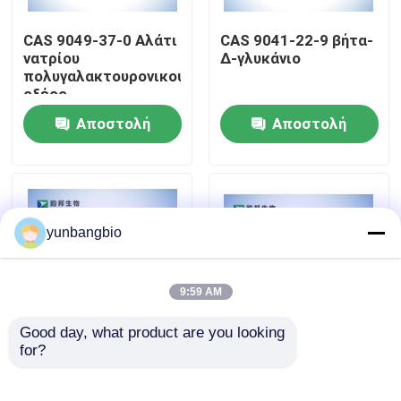
CAS 9049-37-0 Αλάτι
CAS 9041-22-9 βήτα-
Γύρος εργοστασίων
νατρίου
Δ-γλυκάνιο
πολυγαλακτουρονικού
οξέος
Ποιοτικός έλεγχος
Αποστολή
Αποστολή
ερώτησης
ερώτησης
Μας ελάτε σε επαφή με
Ειδήσεις
yunbangbio
Περιπτώσεις
9:59 AM
Good day, what product are you looking 
βιολογικοί απομονωτές
for?
3- ((1-Νάφθιο ελαιο)
CAS 9067-32-7
ινδόλη CAS 109555-
Υαλουρονικό νάτριο
87-5 ISO
βιοχημικά αντιδραστήρια