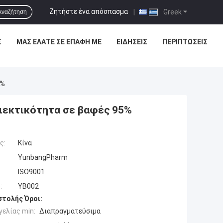
Ζητήστε ένα απόσπασμα
|
Greek
Αναζήτηση
Σ
ΜΑΣ ΕΛΆΤΕ ΣΕ ΕΠΑΦΉ ΜΕ
ΕΙΔΉΣΕΙΣ
ΠΕΡΙΠΤΏΣΕΙΣ
5%
ριεκτικότητα σε βαφές 95%
ς:
Κίνα
YunbangPharm
ISO9001
:
YB002
τολής Όροι:
ελίας min:
Διαπραγματεύσιμα