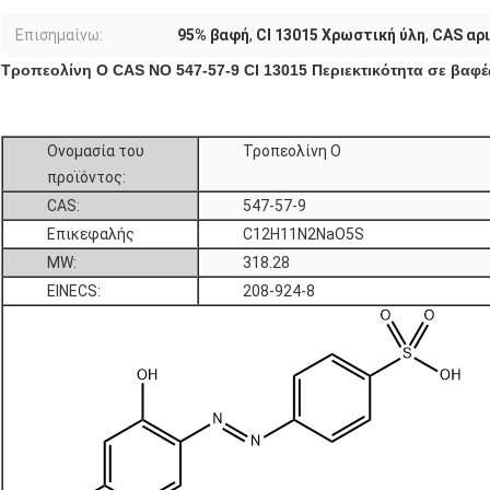
Επισημαίνω:
95% βαφή
,
CI 13015 Χρωστική ύλη
,
CAS αρι
Τροπεολίνη O CAS NO 547-57-9 CI 13015 Περιεκτικότητα σε βαφέ
Ονομασία του
Τροπεολίνη O
προϊόντος:
CAS:
547-57-9
Επικεφαλής
C12H11N2NaO5S
MW:
318.28
EINECS:
208-924-8