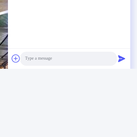
Photo
Video Call
Audio Call