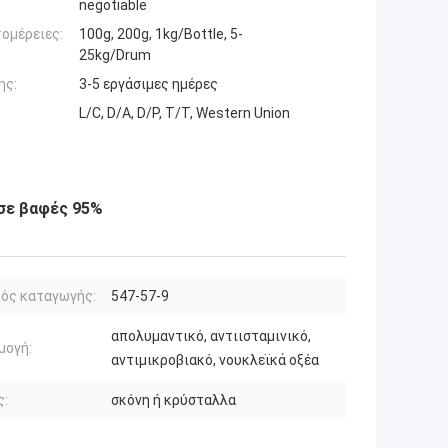
negotiable
ομέρειες:
100g, 200g, 1kg/Bottle, 5-
25kg/Drum
ης:
3-5 εργάσιμες ημέρες
L/C, D/A, D/P, T/T, Western Union
 σε βαφές 95%
ός καταγωγής:
547-57-9
απολυμαντικό, αντιισταμινικό,
μογή:
αντιμικροβιακό, νουκλεϊκά οξέα
ς:
σκόνη ή κρύσταλλα