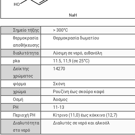
Σημείο τήξης
> 300°C
θερμοκρασία
Θερμοκρασία δωματίου
αποθήκευσης.
διαλυτότητα
Λύσιμη σε νερό, αιθανόλη
pka
11.5, 11,9 (σε 25°C)
Δείκτης
14270
χρώματος
φόρμα
Σκόνη
χρώμα
Ρουζίνη έως σκούρο καφέ
Οσμή
Άοσμος
PH
11-13
Περιοχή PH
Κίτρινο (11,0) έως κόκκινο (12,7)
Διαλυτότητα
Διαλυτές σε νερό και αλκοόλ
στο νερό