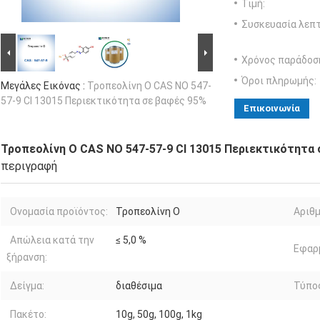
Τιμή:
Συσκευασία λεπτ
Χρόνος παράδοσ
Όροι πληρωμής:
Μεγάλες Εικόνας :
Τροπεολίνη O CAS NO 547-
57-9 CI 13015 Περιεκτικότητα σε βαφές 95%
Επικοινωνία
Τροπεολίνη O CAS NO 547-57-9 CI 13015 Περιεκτικότητα
περιγραφή
Ονομασία προϊόντος:
Τροπεολίνη O
Αριθμ
Απώλεια κατά την
≤ 5,0 %
Εφαρ
ξήρανση:
Δείγμα:
διαθέσιμα
Τύπο
Πακέτο:
10g, 50g, 100g, 1kg