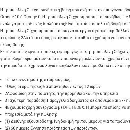
Η τροπεολίνη O είναι συνθετική βαφή που ανήκει στην οικογένεια β
Orange 10 ή Orange G. Η τροπεολίνη O χρησιμοποιείται συνήθως ως 
ανάλογα με το pH ενός διαλύματοςΕίναι μια υδατοδιαλυτή βαφή και 
Η τροπεολίνη O χρησιμοποιείται συχνά σε εργαστηριακά περιβάλλον
τιτρώσεις.2Αυτό το εύρος μετάβασης το καθιστά χρήσιμο για τον π
οξέος-βάσης.
Εκτός από τις εργαστηριακές εφαρμογές του, η τροπεολίνη O έχει
για τη βαφή υφασμάτων και στην παραγωγή μελάνων και χρωμάτων.η χ
την πάροδο του χρόνου λόγω περιβαλλοντικών προβλημάτων και τη
Το πλεονέκτημα της εταιρείας μας:
1Όλες οι ερωτήσεις θα απαντηθούν εντός 12 ωρών.
2Αφοσίωση στην ποιότητα, την προμήθεια και την υπηρεσία.
3Ταχύτερη παράδοση: Παραγγελία δείγματος σε απόθεμα και 3-7 η
4Έχουμε ισχυρή συνεργασία με DHL, FEDEX. Ή μπορείτε επίσης να ε
Υπηρεσία μετά την πώληση:
(1) Διεθνής εξουσιοδοτημένη δοκιμή τρίτου μέρους για τα προϊόντ
(2) 60 ημέρες Εγγύηση ποιότητας των προϊόντων.