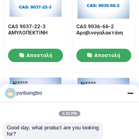
Γύρος εργοστασίων
CAS 9037-22-3
CAS 9036-66-2
ΑΜΥΛΟΠΕΚΤΙΝΗ
Αραβινογαλακτάνη
Ποιοτικός έλεγχος
Αποστολή
Αποστολή
Μας ελάτε σε επαφή με
ερώτησης
ερώτησης
Ειδήσεις
yunbangbio
Περιπτώσεις
1:42 PM
βιολογικοί απομονωτές
Good day, what product are you looking 
for?
Chitosan CAS 9012-
CAS 3767-28-0 4-
βιοχημικά αντιδραστήρια