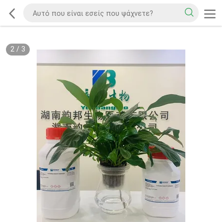
2
/
3