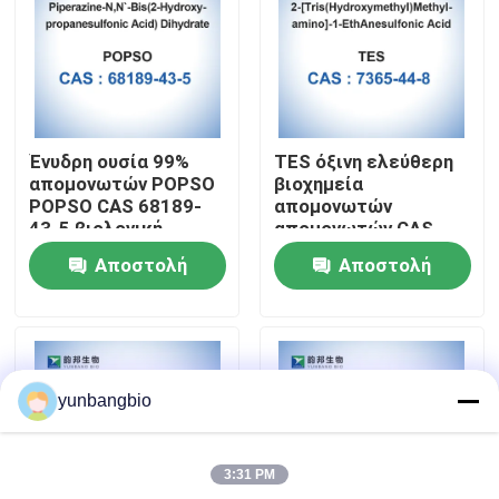
Γύρος εργοστασίων
Ποιοτικός έλεγχος
Ένυδρη ουσία 99%
TES όξινη ελεύθερη
απομονωτών POPSO
βιοχημεία
Μας ελάτε σε επαφή με
POPSO CAS 68189-
απομονωτών
43-5 βιολογική
απομονωτών CAS
7365-44-8 βιολογική
Αποστολή
Αποστολή
Ειδήσεις
ερώτησης
ερώτησης
Περιπτώσεις
yunbangbio
βιολογικοί απομονωτές
3:31 PM
βιοχημικά αντιδραστήρια