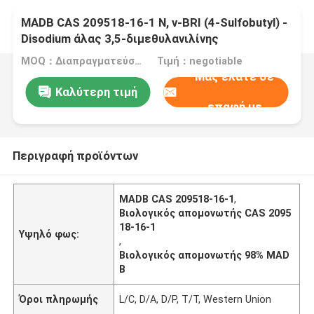
MADB CAS 209518-16-1 Ν, ν-BRI (4-Sulfobutyl) -
Disodium άλας 3,5-διμεθυλανιλίνης
MOQ：Διαπραγματεύσιμος
Τιμή：negotiable
Μας ελάτε σε
Καλύτερη τιμή
επαφή με
Περιγραφή προϊόντων
MADB CAS 209518-16-1
,
Βιολογικός απομονωτής CAS 2095
18-16-1
Υψηλό φως:
,
Βιολογικός απομονωτής 98% MAD
B
Όροι πληρωμής
L/C, D/A, D/P, T/T, Western Union