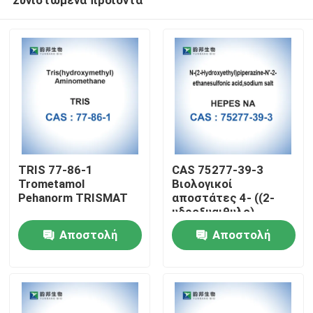
TRIS 77-86-1
CAS 75277-39-3
Trometamol
Βιολογικοί
Pehanorm TRISMAT
αποστάτες 4- ((2-
υδροξυαιθυλο)
Σπίτι
πιπεραζίνη-1-
Αποστολή
Αποστολή
αιθανουλφονικό οξύ
ερώτησης
ερώτησης
Προϊόντα
Περίπου εμείς