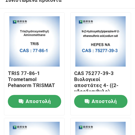
TRIS 77-86-1
CAS 75277-39-3
Trometamol
Βιολογικοί
Pehanorm TRISMAT
αποστάτες 4- ((2-
υδροξυαιθυλο)
Σπίτι
πιπεραζίνη-1-
Αποστολή
Αποστολή
αιθανουλφονικό οξύ
ερώτησης
ερώτησης
Προϊόντα
Περίπου εμείς