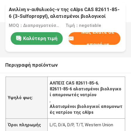
Ανιλίνη ν-αιθυλικός-ν της cAlps CAS 82611-85-
6 (3-Sulfopropyl), αλατισμένοι βιολογικοί
απομονωτές νατρίου
MOQ：Διαπραγματεύσιμος
Τιμή：negotiable
Μας ελάτε σε
Καλύτερη τιμή
επαφή με
Περιγραφή προϊόντων
ΑΛΠΕΙΣ CAS 82611-85-6
,
82611-85-6 αλατισμένοι βιολογικο
ί απομονωτές νατρίου
Υψηλό φως:
,
Αλατισμένοι βιολογικοί απομονωτ
ές νατρίου της cAlps
Όροι πληρωμής
L/C, D/A, D/P, T/T, Western Union