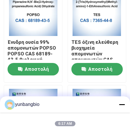
Γύρος εργοστασίων
Ποιοτικός έλεγχος
Ένυδρη ουσία 99%
TES όξινη ελεύθερη
απομονωτών POPSO
βιοχημεία
Μας ελάτε σε επαφή με
POPSO CAS 68189-
απομονωτών
43-5 βιολογική
απομονωτών CAS
7365-44-8 βιολογική
Αποστολή
Αποστολή
Ειδήσεις
ερώτησης
ερώτησης
Περιπτώσεις
yunbangbio
βιολογικοί απομονωτές
6:17 AM
βιοχημικά αντιδραστήρια