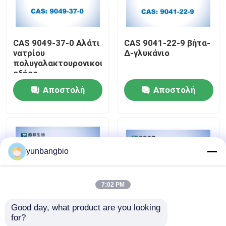
Γύρος εργοστασίων
CAS 9049-37-0 Αλάτι
CAS 9041-22-9 βήτα-
νατρίου
Δ-γλυκάνιο
Ποιοτικός έλεγχος
πολυγαλακτουρονικού
οξέος
Αποστολή
Αποστολή
Μας ελάτε σε επαφή με
ερώτησης
ερώτησης
Ειδήσεις
yunbangbio
Περιπτώσεις
7:02 PM
βιολογικοί απομονωτές
Good day, what product are you looking 
for?
3- ((1-Νάφθιο ελαιο)
CAS 9067-32-7
βιοχημικά αντιδραστήρια