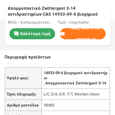
Απορρυπαντικό Zwittergent 3-14
αντιδραστηρίων CAS 14933-09-6 βιοχημικό
MOQ：διαπραγματεύσιμος
Τιμή：negotiable
Μας ελάτε σε
Καλύτερη τιμή
επαφή με
Περιγραφή προϊόντων
14933-09-6 βιοχημικό αντιδραστήρ
Υψηλό φως:
ιο
,
Απορρυπαντικό Zwittergent 3-14
Όροι πληρωμής
L/C, D/A, D/P, T/T, Western Union
Αριθμό μοντέλου
YB083