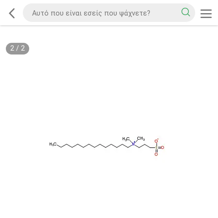
2
/
2