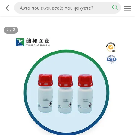
2
/
3