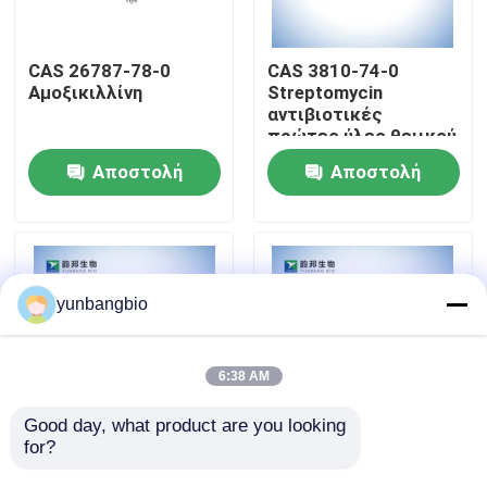
Γύρος εργοστασίων
CAS 26787-78-0
CAS 3810-74-0
Αμοξικιλλίνη
Streptomycin
αντιβιοτικές
Ποιοτικός έλεγχος
πρώτες ύλες θειικού
άλατος
Αποστολή
Αποστολή
Μας ελάτε σε επαφή με
ερώτησης
ερώτησης
Ειδήσεις
yunbangbio
Περιπτώσεις
6:38 AM
βιολογικοί απομονωτές
Good day, what product are you looking 
for?
ISO Puromycin
Xanthine CAS 1196-
Stylomycin υγρό CAS
43-6 νάτριο
βιοχημικά αντιδραστήρια