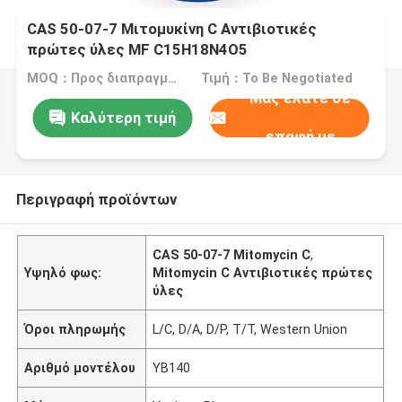
CAS 50-07-7 Μιτομυκίνη C Αντιβιοτικές
πρώτες ύλες MF C15H18N4O5
MOQ：Προς διαπραγμάτευση
Τιμή：To Be Negotiated
Μας ελάτε σε
Καλύτερη τιμή
επαφή με
Περιγραφή προϊόντων
CAS 50-07-7 Mitomycin C
,
Υψηλό φως:
Mitomycin C Αντιβιοτικές πρώτες
ύλες
Όροι πληρωμής
L/C, D/A, D/P, T/T, Western Union
Αριθμό μοντέλου
YB140