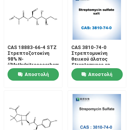
CAS 18883-66-4 STZ
CAS 3810-74-0
Στρεπτοζοτοκίνη
Στρεπτομυκίνη
98% N-
θειικού άλατος
((Methylnitrosocarbamoyl)
Streptomyces sp.
-α-D-γλυκοζαμίνη
Αποστολή
Αποστολή
ερώτησης
ερώτησης
Σπίτι
Προϊόντα
Περίπου εμείς