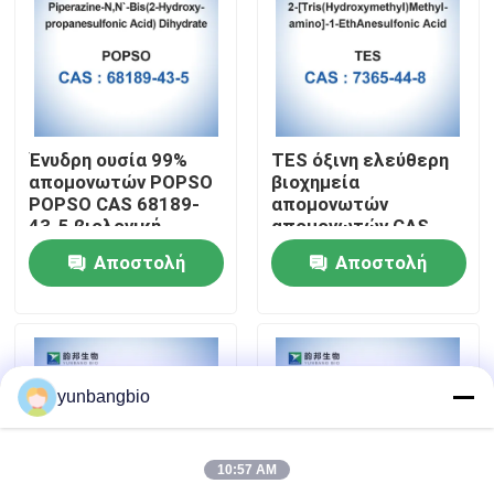
Γύρος εργοστασίων
Ποιοτικός έλεγχος
Ένυδρη ουσία 99%
TES όξινη ελεύθερη
απομονωτών POPSO
βιοχημεία
Μας ελάτε σε επαφή με
POPSO CAS 68189-
απομονωτών
43-5 βιολογική
απομονωτών CAS
7365-44-8 βιολογική
Αποστολή
Αποστολή
Ειδήσεις
ερώτησης
ερώτησης
Περιπτώσεις
yunbangbio
βιολογικοί απομονωτές
10:57 AM
βιοχημικά αντιδραστήρια