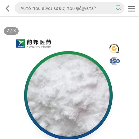
2
/
3