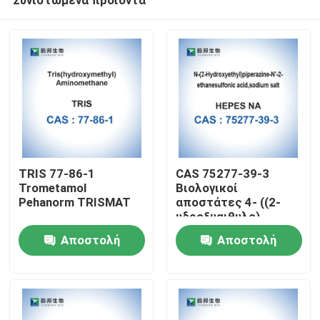
TRIS 77-86-1
CAS 75277-39-3
Trometamol
Βιολογικοί
Pehanorm TRISMAT
αποστάτες 4- ((2-
υδροξυαιθυλο)
Σπίτι
πιπεραζίνη-1-
Αποστολή
Αποστολή
αιθανουλφονικό οξύ
ερώτησης
ερώτησης
Προϊόντα
Περίπου εμείς