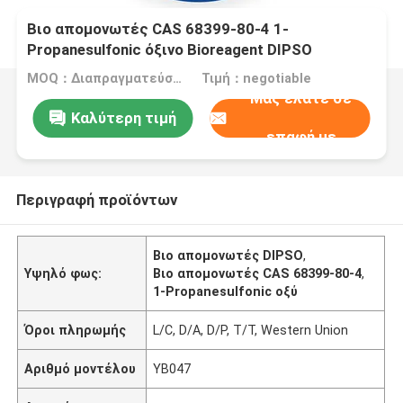
Βιο απομονωτές CAS 68399-80-4 1-
Propanesulfonic όξινο Bioreagent DIPSO
MOQ：Διαπραγματεύσιμος
Τιμή：negotiable
Μας ελάτε σε
Καλύτερη τιμή
επαφή με
Περιγραφή προϊόντων
Βιο απομονωτές DIPSO
,
Υψηλό φως:
Βιο απομονωτές CAS 68399-80-4
,
1-Propanesulfonic οξύ
Όροι πληρωμής
L/C, D/A, D/P, T/T, Western Union
Αριθμό μοντέλου
YB047