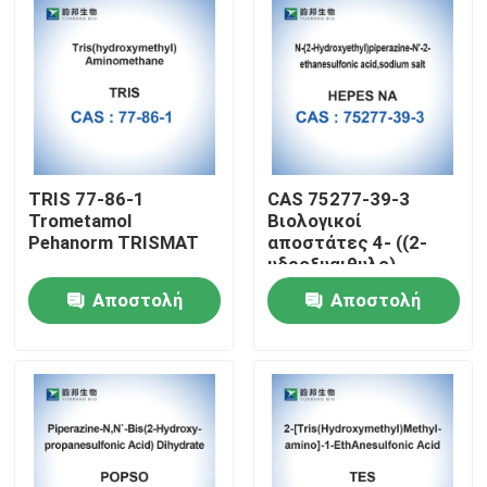
TRIS 77-86-1
CAS 75277-39-3
Trometamol
Βιολογικοί
Pehanorm TRISMAT
αποστάτες 4- ((2-
υδροξυαιθυλο)
πιπεραζίνη-1-
Αποστολή
Αποστολή
αιθανουλφονικό οξύ
Σπίτι
ερώτησης
ερώτησης
Προϊόντα
Περίπου εμείς