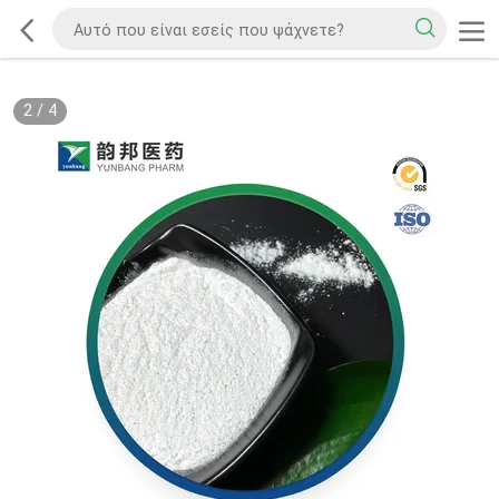
2
/
4