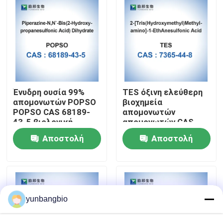
Γύρος εργοστασίων
Ποιοτικός έλεγχος
Μας ελάτε σε επαφή με
Ένυδρη ουσία 99%
TES όξινη ελεύθερη
απομονωτών POPSO
βιοχημεία
POPSO CAS 68189-
απομονωτών
43-5 βιολογική
απομονωτών CAS
Ειδήσεις
7365-44-8 βιολογική
Αποστολή
Αποστολή
Περιπτώσεις
ερώτησης
ερώτησης
βιολογικοί απομονωτές
yunbangbio
βιοχημικά αντιδραστήρια