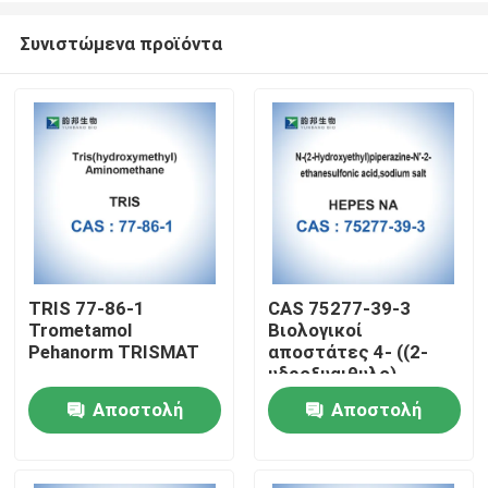
Συνιστώμενα προϊόντα
TRIS 77-86-1
CAS 75277-39-3
Trometamol
Βιολογικοί
Σπίτι
Pehanorm TRISMAT
αποστάτες 4- ((2-
υδροξυαιθυλο)
πιπεραζίνη-1-
Αποστολή
Αποστολή
Προϊόντα
αιθανουλφονικό οξύ
ερώτησης
ερώτησης
Περίπου εμείς