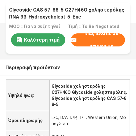
Glycoside CAS 57-88-5 C27H46O χοληστερόλης
RNA 3β-Hydroxycholest-5-Ene
MOQ：Για να συζητηθεί
Τιμή：To Be Negotiated
Μας ελάτε σε
Καλύτερη τιμή
επαφή με
Περιγραφή προϊόντων
Glycoside χοληστερόλης
,
C27H46O Glycoside χοληστερόλης
,
Υψηλό φως:
Glycoside χοληστερόλης CAS 57-8
8-5
L/C, D/A, D/P, T/T, Western Union, Mo
Όροι πληρωμής
neyGram