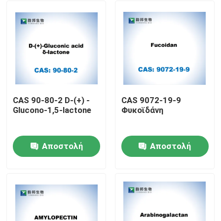
CAS 90-80-2 D-(+) -
CAS 9072-19-9
Glucono-1,5-lactone
Φυκοϊδάνη
Αποστολή
Αποστολή
Σπίτι
ερώτησης
ερώτησης
Προϊόντα
Περίπου εμείς