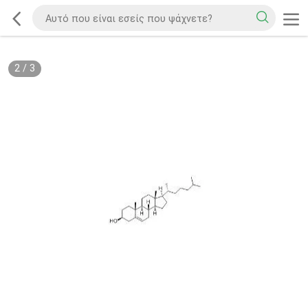
2
/
3