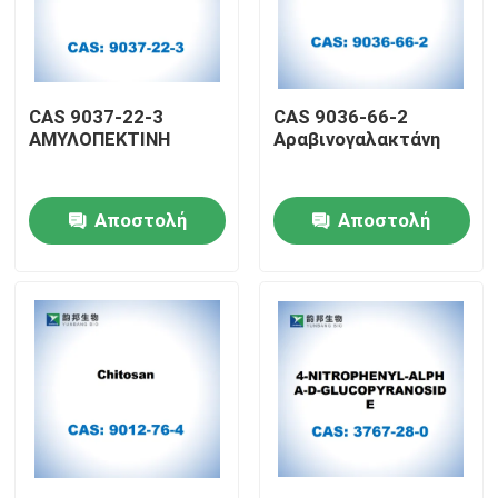
Γύρος εργοστασίων
CAS 9037-22-3
CAS 9036-66-2
Ποιοτικός έλεγχος
ΑΜΥΛΟΠΕΚΤΙΝΗ
Αραβινογαλακτάνη
Μας ελάτε σε επαφή με
Αποστολή
Αποστολή
ερώτησης
ερώτησης
Ειδήσεις
Περιπτώσεις
βιολογικοί απομονωτές
βιοχημικά αντιδραστήρια