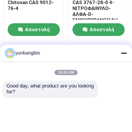
Chitosan CAS 9012-
CAS 3767-28-0 4-
76-4
ΝΙΤΡΟΦΑΙΝΥΛΟ-
ΑΛΦΑ-D-
Βιολογικά ένζυμα καταλυτών
ΓΛΥΚΟΠΥΡΑΝΟΣΙΔΗ
Αποστολή
Αποστολή
Glycoside
ερώτησης
ερώτησης
Τεχνητά διαγνωστικά αντιδραστήρια
yunbangbio
Αρχική Σελίδα
Περίπου εμείς
επαφή
Desktop Site
Sitemap
Privacy Policy
Βιομηχανικές λεπτές χημικές ουσίες
10:43 AM
Good day, what product are you looking 
Ποιότητα
βιολογικοί απομονωτές
Κίνα
Βιολογικοί λεκέδες
for?
εργοστάσιο.Copyright © 2026 Hunan Yunbang
Biotech Inc.. All Rights Reserved.
Αντιβιοτικές πρώτες ύλες
Καλλυντικές πρώτες ύλες