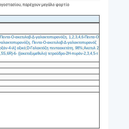
ργοστασίου, παρέχουν μεγάλο φορτίο
Πεντα-Ο-ακετυλοβ-Δ-γαλακτοπυρανόζη, 1,2,3,4,6-Πεντα-Ο
Δ-γαλακτοπυρανόζη, Πεντα-Ο-ακετυλοβ-Δ-γαλακτοπυρανόζ
ξάν-4-ιλ] οξικό
;
D-Γαλακτόζη πενταακετάτη, 98%
;
Ακετυλ 2
,5S,6R)-6- ((ακετοξυμεθυλο) τετραϋδρο-2H-πυράν-2,3,4,5-τ