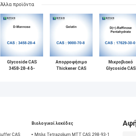
Άλλα προϊόντα
Glycoside CAS
Απορροφήσιμο
Μικροβιακό
3458-28-4 δ-
Thickener CAS
Glycoside CAS
Mannose MF
9000-70-8
17629-30-0 Δ (+)
C6H12O6 RNA
σφουγγαριών
Raffinose
πρόσθετων
ζελατίνης
Pentahydrate
ουσιών
σκονών
τροφίμων
ζελατίνης
Teleostean
Αφή
Βιολογικοί λεκέδες
Buffer CAS
Μπλε Tetrazolium MTT CAS 298-93-1