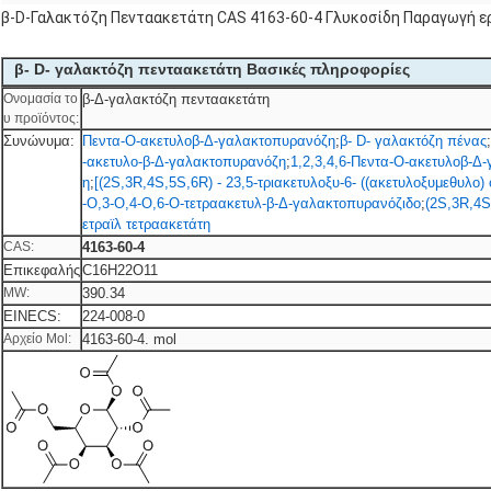
β-D-Γαλακτόζη Πενταακετάτη CAS 4163-60-4 Γλυκοσίδη Παραγωγή ε
β- D- γαλακτόζη πενταακετάτη Βασικές πληροφορίες
Ονομασία το
β-Δ-γαλακτόζη πενταακετάτη
υ προϊόντος:
Συνώνυμα:
Πεντα-Ο-ακετυλοβ-Δ-γαλακτοπυρανόζη
;
β- D- γαλακτόζη πένας
;
-ακετυλο-β-Δ-γαλακτοπυρανόζη
;
1,2,3,4,6-Πεντα-Ο-ακετυλοβ-
η
;
[(2S,3R,4S,5S,6R) - 23,5-τριακετυλοξυ-6- ((ακετυλοξυμεθυλο) ο
-Ο,3-Ο,4-Ο,6-Ο-τετραακετυλ-β-Δ-γαλακτοπυρανόζιδο
;
(2S,3R,4S
ετραϊλ τετραακετάτη
CAS:
4163-60-4
Επικεφαλής
C16H22O11
MW:
390.34
EINECS:
224-008-0
Αρχείο Mol:
4163-60-4. mol