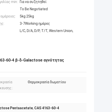
ελίας min:
Για να συζητηθεί
To Be Negotiated
ομέρειες:
5kg 25kg
ης:
3-7Working ημέρες
L/C, D/A, D/P, T/T, Western Union,
63-60-4 β-δ-Galactose αγνότητας
οκρασία
Θερμοκρασία δωματίου
κευσης.:
ctose Pentaacetate
,
CAS 4163-60-4