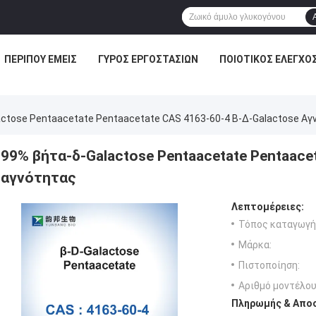
ΠΕΡΊΠΟΥ ΕΜΕΊΣ
ΓΎΡΟΣ ΕΡΓΟΣΤΑΣΊΩΝ
ΠΟΙΟΤΙΚΌΣ ΈΛΕΓΧΟ
ctose Pentaacetate Pentaacetate CAS 4163-60-4 Β-Δ-Galactose Αγ
99% βήτα-δ-Galactose Pentaacetate Pentaace
αγνότητας
Λεπτομέρειες:
Τόπος καταγωγή
Μάρκα:
Πιστοποίηση:
Αριθμό μοντέλου
Πληρωμής & Αποσ