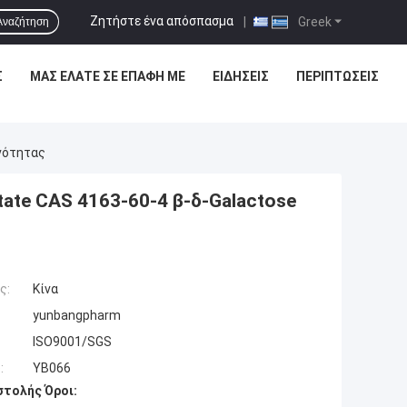
Ζητήστε ένα απόσπασμα
|
Greek
Αναζήτηση
Σ
ΜΑΣ ΕΛΆΤΕ ΣΕ ΕΠΑΦΉ ΜΕ
ΕΙΔΉΣΕΙΣ
ΠΕΡΙΠΤΏΣΕΙΣ
νότητας
tate CAS 4163-60-4 β-δ-Galactose
ς:
Κίνα
yunbangpharm
ISO9001/SGS
:
YB066
τολής Όροι: