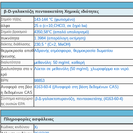
β-D-γαλακτόζη πενταακετάτη Χημικές ιδιότητες
Σημείο τήξης
143-144 °C (φωτισμένο)
άλφα
25 o (c=10,CHCl3, σε ξηρό ba)
Σημείο βρασμού
4350,58°C (απαλό υπολογισμό)
πυκνότητα
1.3984 (απαράλογη εκτίμηση)
δείκτης διάθλασης
230,5 ° (C=2, MeOH)
θερμοκρασία αποθ
Αδρανής ατμόσφαιρα, θερμοκρασία δωματίου
ήκευσης.
διαλυτότητα
μεθανόλη: 50 mg/ml, καθαρή
Διαλυτότητα στο ν
Λύεται σε μεθανόλη (50 mg/ml), χλωροφόρμα και νερό.
ερό
ΒΡΝ
98853
Αναφορά στη βάσ
4163-60-4 ((Αναφορά στη βάση δεδομένων CAS)
η δεδομένων CAS
Σύστημα καταχώρισ
.β-Δ-γαλακτοπυρανόζη, πενταακετάτης (4163-60-4)
ης ουσιών EPA
Πληροφορίες ασφάλειας
Κώδικες κινδύνου
Χι