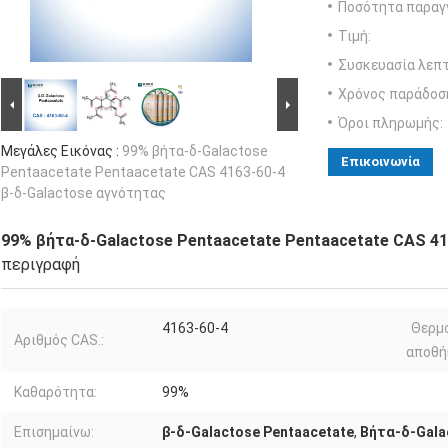
Ποσότητα παραγγ
Τιμή:
Συσκευασία λεπτ
Χρόνος παράδοσ
Όροι πληρωμής:
Μεγάλες Εικόνας :
99% βήτα-δ-Galactose
Επικοινωνία
Pentaacetate Pentaacetate CAS 4163-60-4
β-δ-Galactose αγνότητας
99% βήτα-δ-Galactose Pentaacetate Pentaacetate CAS 41
περιγραφή
4163-60-4
Θερμ
Αριθμός CAS.:
αποθή
Καθαρότητα:
99%
Επισημαίνω:
β-δ-Galactose Pentaacetate
,
Βήτα-δ-Gala