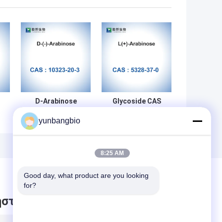
D-Arabinose
Glycoside CAS
Powder CAS
5328-37-0
yunbangbio
 -
10323-20-3 Beta-
στερεά σκόνη
D-(-)-Arabinose
της Χ-GAL λ-
Arabinose για τις
γλυκαντικές
8:25 AM
ουσίες
Good day, what product are you looking 
for?
στε μήνυμα