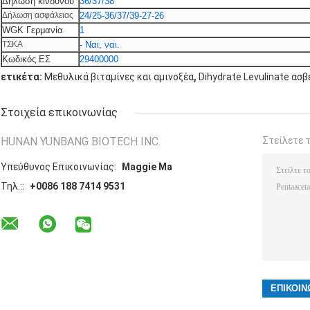
Δήλωση κινδύνου
36/37/38
Δήλωση ασφάλειας
24/25-36/37/39-27-26
WGK Γερμανία
1
ΤΣΚΑ
- Ναι, ναι.
Κωδικός ΕΣ
29400000
,
ετικέτα:
Μεθυλικά βιταμίνες και αμινοξέα
Dihydrate Levulinate ασ
Στοιχεία επικοινωνίας
HUNAN YUNBANG BIOTECH INC.
Στείλετε 
Υπεύθυνος Επικοινωνίας:
Maggie Ma
Τηλ.::
+0086 188 7414 9531