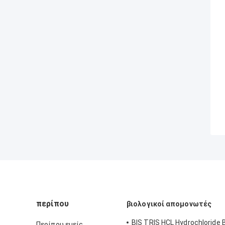
περίπου
βιολογικοί απομονωτές
BIS TRIS HCL Hydrochloride 
Περίπου εμείς